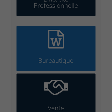
Professionnelle

Bureautique

Vente