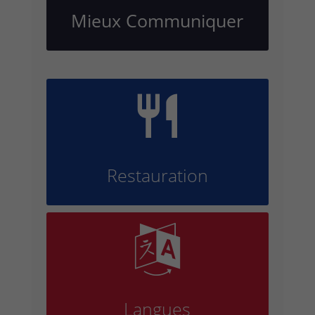
Mieux Communiquer

Restauration

Langues