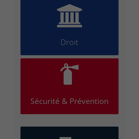

Droit

Sécurité & Prévention