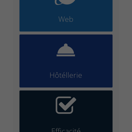
Web

Hôtéllerie

Efficacité